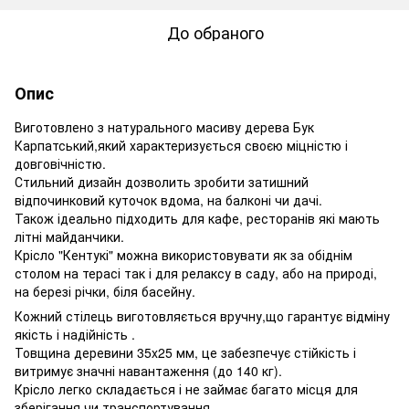
До обраного
Опис
Виготовлено з натурального масиву дерева Бук
Карпатський,який характеризується своєю міцністю і
довговічністю.
Стильний дизайн дозволить зробити затишний
відпочинковий куточок вдома, на балконі чи дачі.
Також ідеально підходить для кафе, ресторанів які мають
літні майданчики.
Крісло "Кентукі" можна використовувати як за обіднім
столом на терасі так і для релаксу в саду, або на природі,
на березі річки, біля басейну.
Кожний стілець виготовляється вручну,що гарантує відміну
якість і надійність .
Товщина деревини 35x25 мм, це забезпечує стійкість і
витримує значні навантаження (до 140 кг).
Крісло легко складається і не займає багато місця для
зберігання чи транспортування.