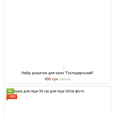
2
Набір дощечок для кухні "Господарський"
450 грн
530 грн
Хіт
−15%