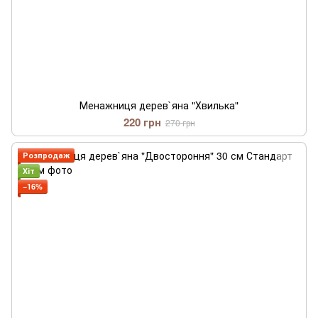
Менажниця дерев`яна "Хвилька"
220 грн
270 грн
Розпродаж
Хіт
−16%