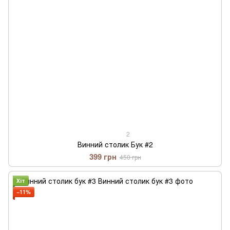
2
Винний столик Бук #2
399 грн
450 грн
Хіт
−11%