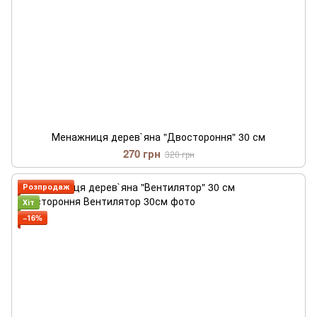
Менажниця дерев`яна "Двостороння" 30 см
270 грн
320 грн
Розпродаж
Хіт
−16%