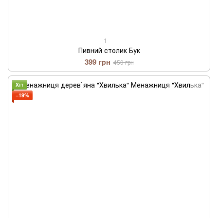
1
Пивний столик Бук
399 грн
450 грн
Хіт
−19%