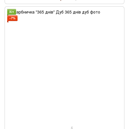
Хіт
−7%
4