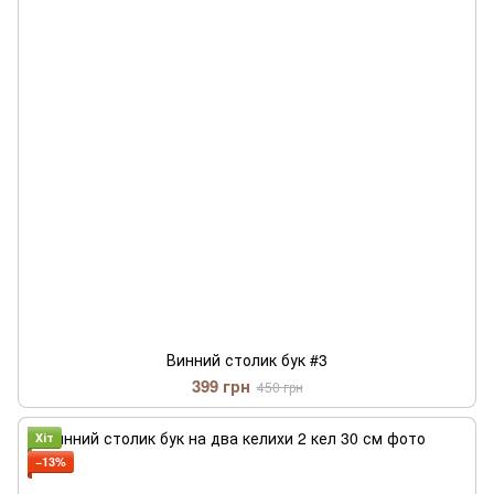
Винний столик бук #3
399 грн
450 грн
Хіт
−13%