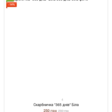
−14%
4
Скарбничка "365 днів" Біла
250 грн
290 грн