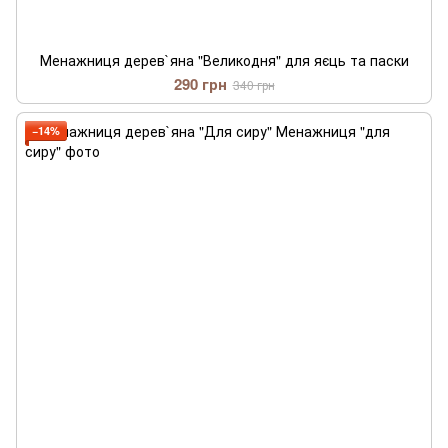
Менажниця дерев`яна "Великодня" для яєць та паски
290 грн
340 грн
−14%