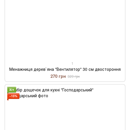
1
Менажниця дерев`яна "Вентилятор" 30 см двостороння
270 грн
320 грн
Хіт
−15%