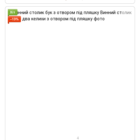
Хіт
−13%
4