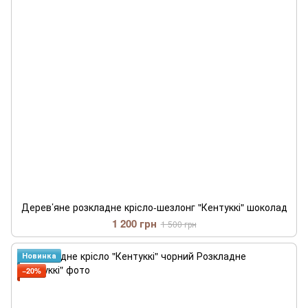
Дерев’яне розкладне крісло-шезлонг "Кентуккі" шоколад
1 200 грн
1 500 грн
Новинка
−20%