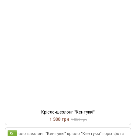
Крісло-шезлонг "Кентуккі"
1 300 грн
1 650 грн
Хіт