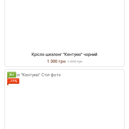
Крісло-шезлонг "Кентуккі" чорний
1 300 грн
1 650 грн
Хіт
−11%