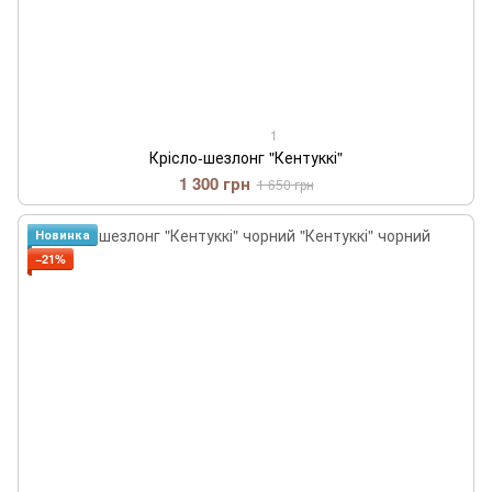
1
Крісло-шезлонг "Кентуккі"
1 300 грн
1 650 грн
Новинка
−21%