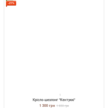
−21%
1
Крісло-шезлонг "Кентуккі"
1 300 грн
1 650 грн