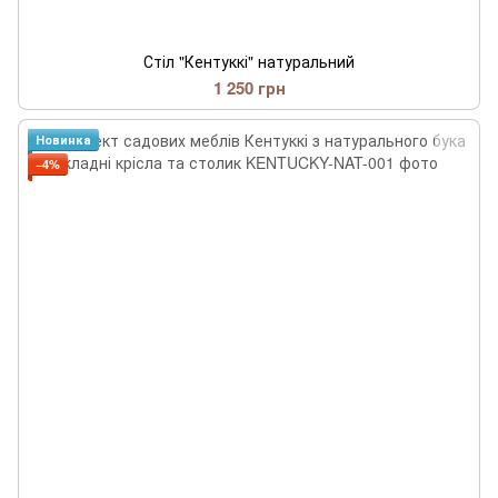
Стіл "Кентуккі" натуральний
1 250 грн
Новинка
−4%