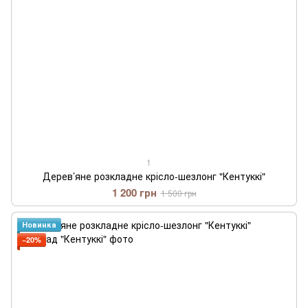
1
Дерев’яне розкладне крісло-шезлонг "Кентуккі"
1 200 грн
1 500 грн
Новинка
−20%