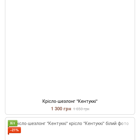
Крісло-шезлонг "Кентуккі"
1 300 грн
1 650 грн
Хіт
−21%