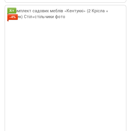
Хіт
−4%