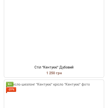
Стіл "Кентуккі" Дубовий
1 250 грн
Хіт
−21%