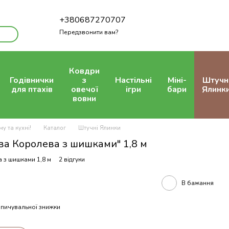
+380687270707
Передзвонити вам?
Ковдри
Годівнички
з
Настільні
Міні-
Штучн
для птахів
овечої
ігри
бари
Ялинк
вовни
у та кухні!
Каталог
Штучні Ялинки
ва Королева з шишками" 1,8 м
а з шишками 1,8 м
2 відгуки
В бажання
пичувальної знижки