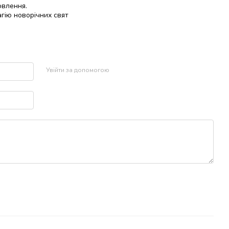
овлення.
гію новорічних свят
р
Увійти за допомогою