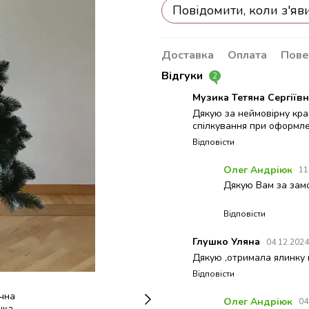
Повідомити, коли з'яв
Доставка
Оплата
Пове
Відгуки
2
Музика Тетяна Сергіїв
Дякую за неймовірну кра
спілкування при оформле
Відповісти
Олег Андріюк
11
Дякую Вам за зам
Відповісти
Глушко Уляна
04.12.2024
Дякую ,отримала ялинку 
Відповісти
Олег Андріюк
04