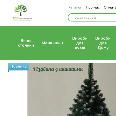
Перейти до основного контенту
Каталог
Про нас
Оплата
Відгуки про магазин
Вироби
Вироби
Винні
Менажниці
для
для
столики
кухні
Дому
Новинка