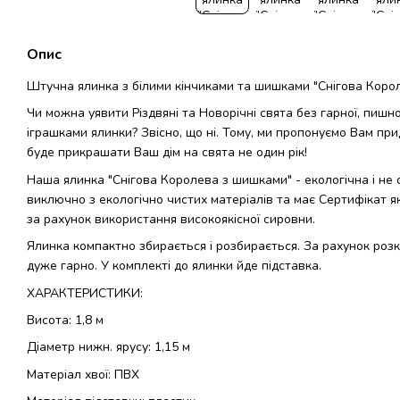
Опис
Штучна ялинка з білими кінчиками та шишками "Снігова Корол
Чи можна уявити Різдвяні та Новорічні свята без гарної, пишн
іграшками ялинки? Звісно, що ні. Тому, ми пропонуємо Вам при
буде прикрашати Ваш дім на свята не один рік!
Наша ялинка "Снігова Королева з шишками" - екологічна і не 
виключно з екологічно чистих матеріалів та має Сертифікат як
за рахунок використання високоякісної сировни.
Ялинка компактно збирається і розбирається. За рахунок розк
дуже гарно. У комплекті до ялинки йде підставка.
ХАРАКТЕРИСТИКИ:
Висота: 1,8 м
Діаметр нижн. ярусу: 1,15 м
Матеріал хвої: ПВХ