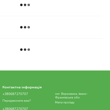
Контактна інформація
+380687270707
смт. Верховина, Івано-
Франківська обл.
Передзвонити вам?
Мапа проїзду
+380687270707