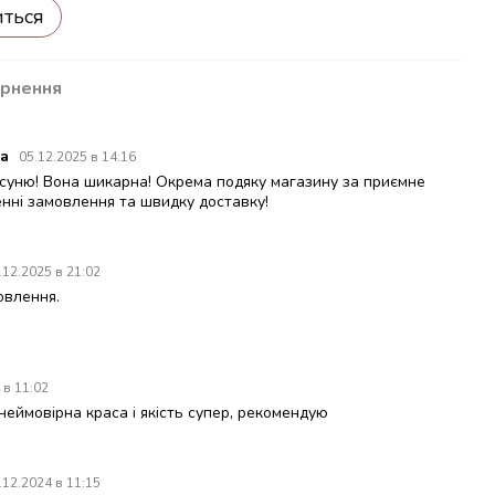
иться
рнення
на
05.12.2025 в 14:16
суню! Вона шикарна! Окрема подяку магазину за приємне
нні замовлення та швидку доставку!
.12.2025 в 21:02
овлення.
 в 11:02
неймовірна краса і якість супер, рекомендую
.12.2024 в 11:15