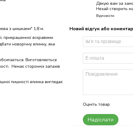
Дякую вам за зам
Нехай створить ма
Відповісти
Новий відгук або комента
ева з шишками" 1,8 м.
ої, прикрашенної яскравими
дбати новорічну ялинку, яка
обсипається. Виготовляється
ості. Немає сторонніх запахів
ішної пишності ялинка виглядає
Оцініть товар
Надіслати