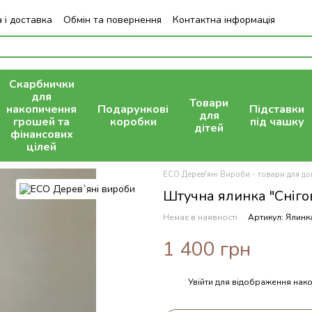
 і доставка
Обмін та повернення
Контактна інформація
Скарбнички
для
Товари
накопичення
Подарункові
Підставки
для
грошей та
коробки
під чашку
дітей
фінансових
цілей
ECO Дерев'яні Вироби - товари для дом
Штучна ялинка "Сніго
Немає в наявності
Артикул: Ялинк
1 400 грн
Увійти
для відображення нако
%