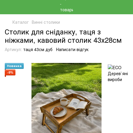
Каталог
Винні столики
Столик для сніданку, таця з
ніжками, кавовий столик 43х28см
Артикул:
таця 43см дуб
Написати відгук
Новинка
−9%