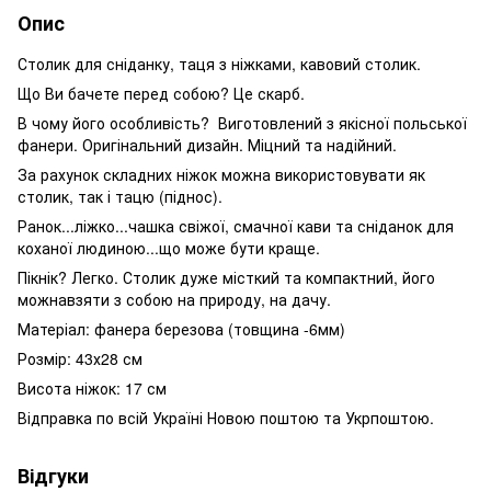
Опис
Столик для сніданку, таця з ніжками, кавовий столик.
Що Ви бачете перед собою? Це скарб.
В чому його особливість? Виготовлений з якісної польської
фанери. Оригінальний дизайн. Міцний та надійний.
За рахунок складних ніжок можна використовувати як
столик, так і тацю (піднос).
Ранок...ліжко...чашка свіжої, смачної кави та сніданок для
коханої людиною...що може бути краще.
Пікнік? Легко. Столик дуже місткий та компактний, його
можнавзяти з собою на природу, на дачу.
Матеріал: фанера березова (товщина -6мм)
Розмір: 43х28 см
Висота ніжок: 17 см
Відправка по всій Україні Новою поштою та Укрпоштою.
Відгуки