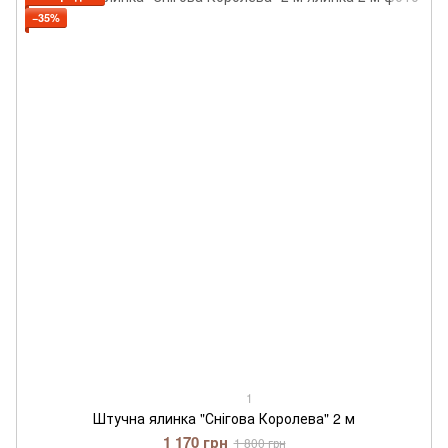
−35%
1
Штучна ялинка "Снігова Королева" 2 м
1 170 грн
1 800 грн