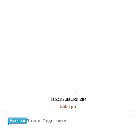
1
Нарди+шашки 2в1
550 грн
Новинка