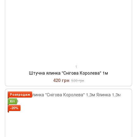
1
Штучна ялинка "Снігова Королева" 1м
420 грн
530 грн
Розпродаж
Хіт
−20%