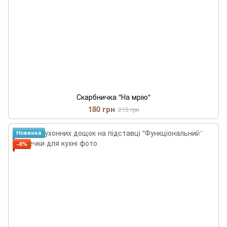
Скарбничка "На мрію"
180 грн
215 грн
Новинка
−8%