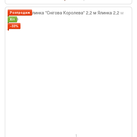
Розпродаж
Хіт
−33%
1