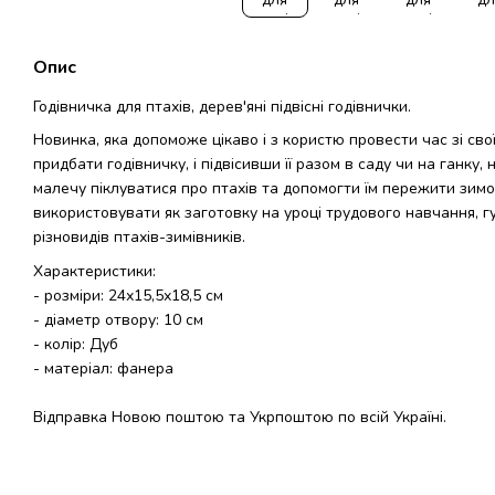
Опис
Годівничка для птахів, дерев'яні підвісні годівнички.
Новинка, яка допоможе цікаво і з користю провести час зі сво
придбати годівничку, і підвісивши її разом в саду чи на ганку,
малечу піклуватися про птахів та допомогти їм пережити зимо
використовувати як заготовку на уроці трудового навчання, г
різновидів птахів-зимівників.
Характеристики:
- розміри: 24х15,5х18,5 см
- діаметр отвору: 10 см
- колір: Дуб
- матеріал: фанера
Відправка Новою поштою та Укрпоштою по всій Україні.