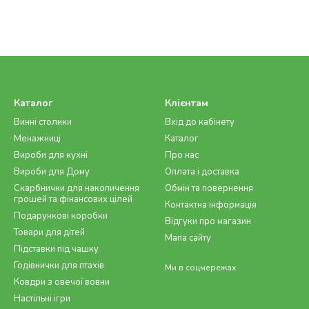
Каталог
Клієнтам
Винні столики
Вхід до кабінету
Менажниці
Каталог
Вироби для кухні
Про нас
Вироби для Дому
Оплата і доставка
Скарбнички для накопичення
Обмін та повернення
грошей та фінансових цілей
Контактна інформація
Подарункові коробки
Відгуки про магазин
Товари для дітей
Мапа сайту
Підставки під чашку
Годівнички для птахів
Ми в соцмережах
Ковдри з овечої вовни
Настільні ігри