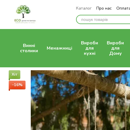
Перейти до основного контенту
Каталог
Про нас
Оплата
Відгуки про магазин
Вироби
Вироби
Винні
Менажниці
для
для
столики
кухні
Дому
Хіт
−16%