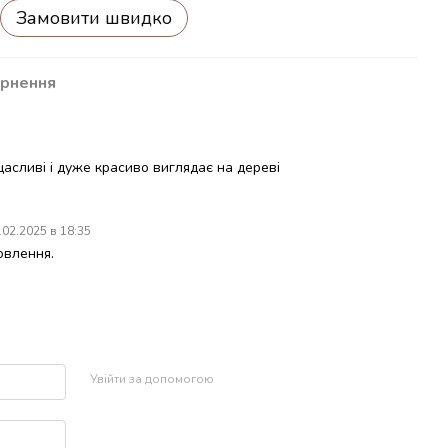
Замовити швидко
рнення
асливі і дуже красиво виглядає на дереві
.02.2025 в 18:35
овлення.
р
Увійти за допомогою