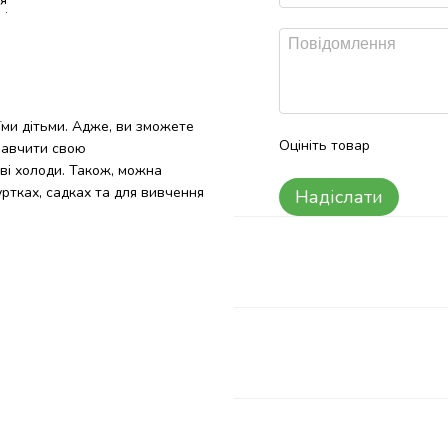
їми дітьми. Адже, ви зможете
Оцініть товар
 навчити свою
ві холоди. Також, можна
уртках, садках та для вивчення
Надіслати