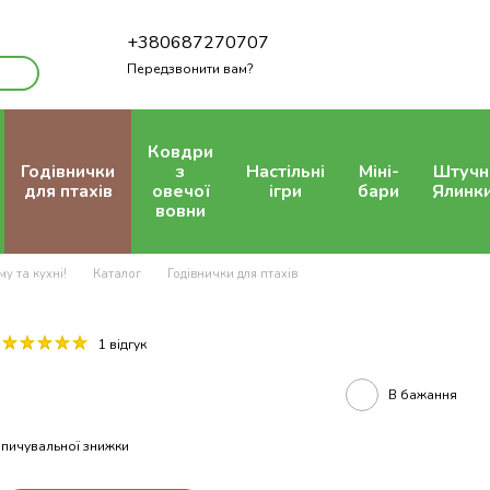
+380687270707
Передзвонити вам?
Ковдри
Годівнички
з
Настільні
Міні-
Штучн
для птахів
овечої
ігри
бари
Ялинк
вовни
у та кухні!
Каталог
Годівнички для птахів
1 відгук
В бажання
пичувальної знижки