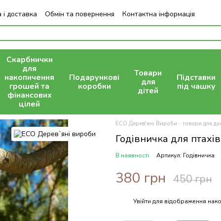
 і доставка
Обмін та повернення
Контактна інформація
Скарбнички
для
Товари
накопичення
Подарункові
Підставки
для
грошей та
коробки
під чашку
дітей
фінансових
цілей
ECO Дерев'яні Вироби - товари для дом
Годівничка для птахів
В наявності
Артикул: Годівничка
380 грн
450 грн
Увійти
для відображення нако
%