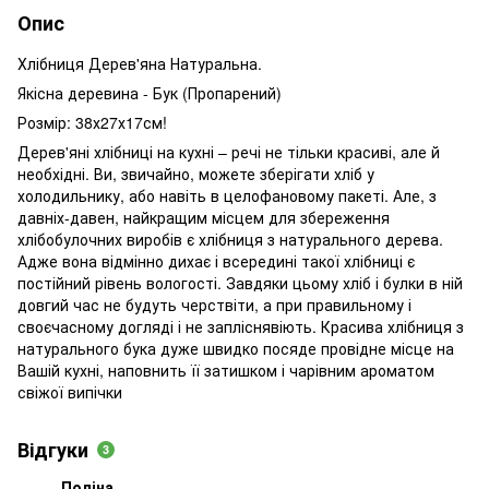
Опис
Хлібниця Дерев'яна Натуральна.
Якісна деревина - Бук (Пропарений)
Розмір: 38х27х17см!
Дерев'яні хлібниці на кухні – речі не тільки красиві, але й
необхідні. Ви, звичайно, можете зберігати хліб у
холодильнику, або навіть в целофановому пакеті. Але, з
давніх-давен, найкращим місцем для збереження
хлібобулочних виробів є хлібниця з натурального дерева.
Адже вона відмінно дихає і всередині такої хлібниці є
постійний рівень вологості. Завдяки цьому хліб і булки в ній
довгий час не будуть черствіти, а при правильному і
своєчасному догляді і не запліснявіють. Красива хлібниця з
натурального бука дуже швидко посяде провідне місце на
Вашій кухні, наповнить її затишком і чарівним ароматом
свіжої випічки
Відгуки
3
Поліна