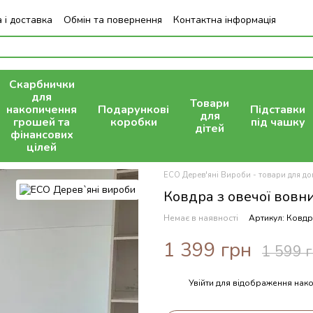
 і доставка
Обмін та повернення
Контактна інформація
Скарбнички
для
Товари
накопичення
Подарункові
Підставки
для
грошей та
коробки
під чашку
дітей
фінансових
цілей
ECO Дерев'яні Вироби - товари для дом
Ковдра з овечої вовн
Немає в наявності
Артикул: Ковдр
1 399 грн
1 599 
Увійти
для відображення нако
%