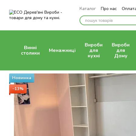
Перейти до основного контенту
Каталог
Про нас
Оплата
Відгуки про магазин
Вироби
Вироби
Винні
Менажниці
для
для
столики
кухні
Дому
Новинка
−13%