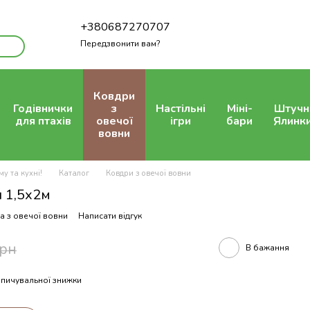
+380687270707
Передзвонити вам?
Ковдри
Годівнички
з
Настільні
Міні-
Штучн
для птахів
овечої
ігри
бари
Ялинк
вовни
у та кухні!
Каталог
Ковдри з овечої вовни
и 1,5х2м
а з овечої вовни
Написати відгук
грн
В бажання
пичувальної знижки