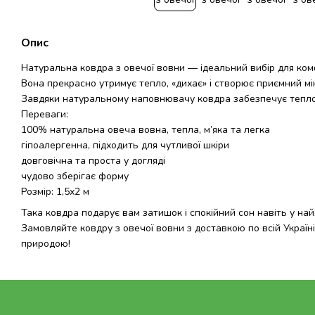
Опис
Натуральна ковдра з овечої вовни — ідеальний вибір для ком
Вона прекрасно утримує тепло, «дихає» і створює приємний мік
Завдяки натуральному наповнювачу ковдра забезпечує тепло в
Переваги:
100% натуральна овеча вовна, тепла, м’яка та легка
гіпоалергенна, підходить для чутливої шкіри
довговічна та проста у догляді
чудово зберігає форму
Розмір: 1,5х2 м
Така ковдра подарує вам затишок і спокійний сон навіть у най
Замовляйте ковдру з овечої вовни з доставкою по всій Україн
природою!