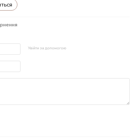
иться
рнення
р
Увійти за допомогою