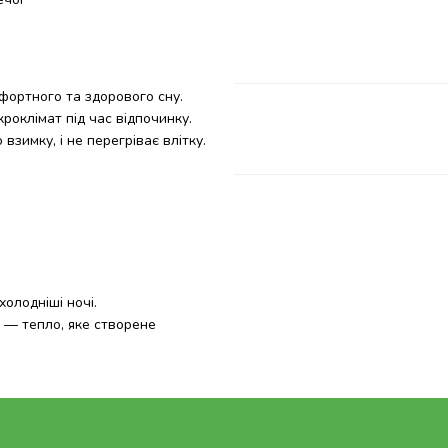
фортного та здорового сну.
роклімат під час відпочинку.
зимку, і не перегріває влітку.
холодніші ночі.
і — тепло, яке створене