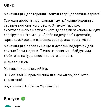
Опис
Менажниця Двостороння "Вентилятор", дерев'яна тарілка!
Сьогодні дерев`яні менажниці - це найкраще рішення у
сервіруванні святкого столу. З такою тарілкою
виготовленною з натурального дерева ви зекономите купу
сервірувального місця. Зроби подачу своїх десертів,
гарнірів, закусок як в кращих ресторанах твого міста.
Менажниця з дерева - це ще й чудовий подарунок для
близької вам людини. Точно не залишить байдужими
любителів натуральності та естетичності.
Діаметр: 30 см
Матеріал: Карпатський Бук.
НЕ ЛАКОВАНА, промащенна лляною олією, повністю
екологічна!
Відправимо Новою та Укрпоштою!
Відгуки
1
Ігор