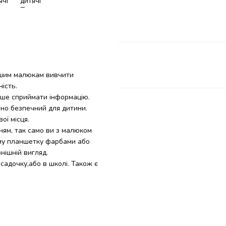
ашим малюкам вивчити
ість.
іше сприймати інформацію.
но безпечний для дитини.
ої місця.
ям, так само ви з малюком
саму планшетку фарбами або
нішній вигляд.
садочку,або в школі. Також є