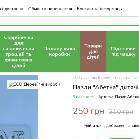
 і доставка
Обмін та повернення
Контактна інформація
Скарбнички
для
Товари
накопичення
Подарункові
Підставки
для
грошей та
коробки
під чашку
дітей
фінансових
цілей
ECO Дерев'яні Вироби - товари для дом
Пазли "Абетка" дитячі
В наявності
Артикул: Пазли Абетка
250 грн
310 грн
Увійти
для відображення нако
%