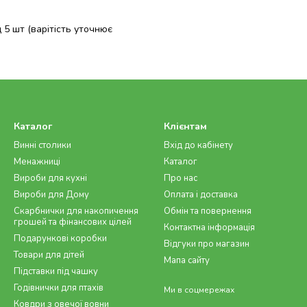
5 шт (варітість уточнює
Каталог
Клієнтам
Винні столики
Вхід до кабінету
Менажниці
Каталог
Вироби для кухні
Про нас
Вироби для Дому
Оплата і доставка
Скарбнички для накопичення
Обмін та повернення
грошей та фінансових цілей
Контактна інформація
Подарункові коробки
Відгуки про магазин
Товари для дітей
Мапа сайту
Підставки під чашку
Годівнички для птахів
Ми в соцмережах
Ковдри з овечої вовни