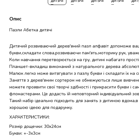
Опис
Пазли Абетка дитячі
Дитячий розвиваючий дерев'яний пазл алфавіт допоможе в
букви,складати слова,розвиваючи пам'ять,моторику рук, уважн
Коли навчання перетворюється на гру, дитині набагато прост
Планшет-вкладиш виконаний з натурального дерева абсолют
Малюк легко може витягувати з пазлу букви і складати їх на св
Заняття з дерев'яним сортером не обмежуються лише вивченн
можете проявити свої творчі здібності і прикрасити букви і 
фломастерами. Це додасть їй неповторний індивідуальний зов
Такий набір ідеально підходить для занять з дитиною вдома,в 
хорошою ідеєю для подарунку.
ХАРАКТЕРИСТИКИ:
Розмір дощечки: 30х24см
Букви: +-3х3см