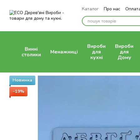
Перейти до основного контенту
Каталог
Про нас
Оплата
Відгуки про магазин
Вироби
Вироби
Винні
Менажниці
для
для
столики
кухні
Дому
Новинка
−19%