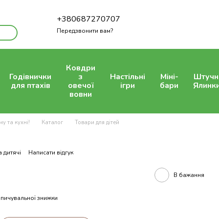
+380687270707
Передзвонити вам?
Ковдри
Годівнички
з
Настільні
Міні-
Штучн
для птахів
овечої
ігри
бари
Ялинк
вовни
у та кухні!
Каталог
Товари для дітей
 дитячі
Написати відгук
В бажання
пичувальної знижки