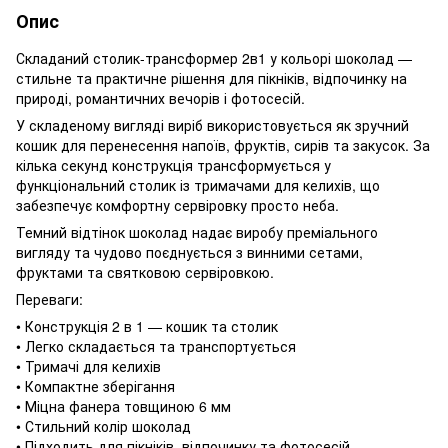
Опис
Складаний столик-трансформер 2в1 у кольорі шоколад —
стильне та практичне рішення для пікніків, відпочинку на
природі, романтичних вечорів і фотосесій.
У складеному вигляді виріб використовується як зручний
кошик для перенесення напоїв, фруктів, сирів та закусок. За
кілька секунд конструкція трансформується у
функціональний столик із тримачами для келихів, що
забезпечує комфортну сервіровку просто неба.
Темний відтінок шоколад надає виробу преміального
вигляду та чудово поєднується з винними сетами,
фруктами та святковою сервіровкою.
Переваги:
• Конструкція 2 в 1 — кошик та столик
• Легко складається та транспортується
• Тримачі для келихів
• Компактне зберігання
• Міцна фанера товщиною 6 мм
• Стильний колір шоколад
• Підходить для пікніків, відпочинку та фотосесій