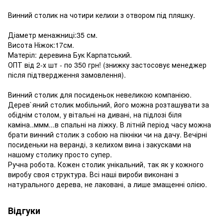
Винний столик на чотири келихи з отвором під пляшку.
Діаметр менажниці:35 см.
Висота Ніжок:17см.
Матеріл: деревина Бук Карпатський.
ОПТ від 2-х шт - по 350 грн! (знижку застосовує менеджер
після підтвердження замовлення).
Винний столик для посиденьок невеликою компанією.
Дерев`яний столик мобільний, його можна розташувати за
обіднім столом, у вітальні на дивані, на підлозі біля
каміна..ммм...в спальні на ліжку. В літній період часу можна
брати винний столик з собою на пікніки чи на дачу. Вечірні
посиденьки на веранді, з келихом вина і закусками на
нашому столику просто супер.
Ручна робота. Кожен столик унікальний, так як у кожного
виробу своя структура. Всі наші вироби виконані з
натурального дерева, не лаковані, а лише змащенні олією.
Відгуки