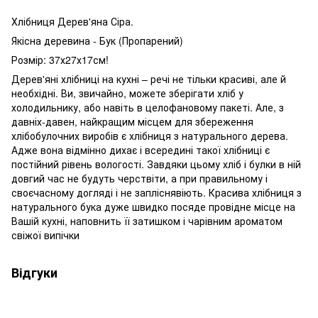
Хлібниця Дерев'яна Сіра.
Якісна деревина - Бук (Пропарений)
Розмір: 37х27х17см!
Дерев'яні хлібниці на кухні – речі не тільки красиві, але й
необхідні. Ви, звичайно, можете зберігати хліб у
холодильнику, або навіть в целофановому пакеті. Але, з
давніх-давен, найкращим місцем для збереження
хлібобулочних виробів є хлібниця з натурального дерева.
Адже вона відмінно дихає і всередині такої хлібниці є
постійний рівень вологості. Завдяки цьому хліб і булки в ній
довгий час не будуть черствіти, а при правильному і
своєчасному догляді і не запліснявіють. Красива хлібниця з
натурального бука дуже швидко посяде провідне місце на
Вашій кухні, наповнить її затишком і чарівним ароматом
свіжої випічки
Відгуки