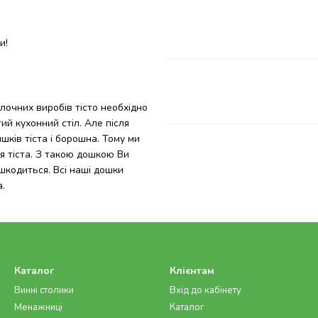
и!
лочних виробів тісто необхідно
й кухонний стіл. Але після
ків тіста і борошна. Тому ми
я тіста. З такою дошкою Ви
шкодиться. Всі наші дошки
.
Каталог
Клієнтам
Винні столики
Вхід до кабінету
Менажниці
Каталог