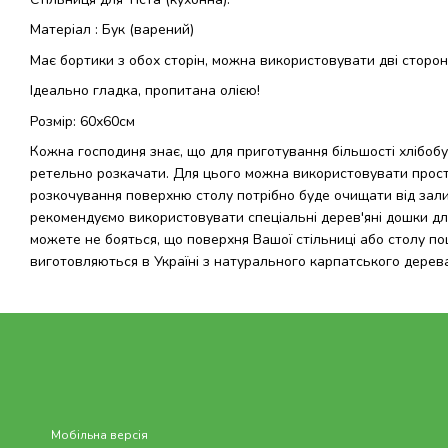
Матеріал : Бук (варений)
Має бортики з обох сторін, можна використовувати дві сторон
Ідеально гладка, пропитана олією!
Розмір: 60х60см
Кожна господиня знає, що для приготування більшості хлібобу
ретельно розкачати. Для цього можна використовувати прости
розкочування поверхню столу потрібно буде очищати від залиш
рекомендуємо використовувати спеціальні дерев'яні дошки дл
можете не бояться, що поверхня Вашої стільниці або столу по
виготовляються в Україні з натурального карпатського дерева
Мобільна версія