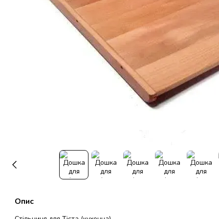
Опис
Стільниця для Тіста (кухонна).