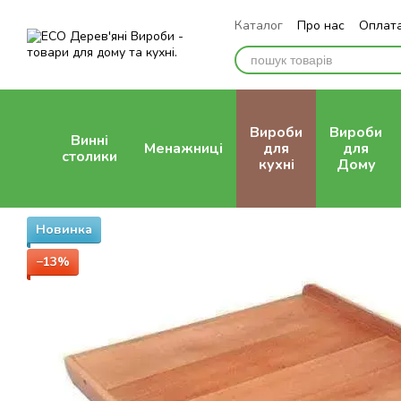
Перейти до основного контенту
Каталог
Про нас
Оплата
Відгуки про магазин
Вироби
Вироби
Винні
Менажниці
для
для
столики
кухні
Дому
Новинка
−13%