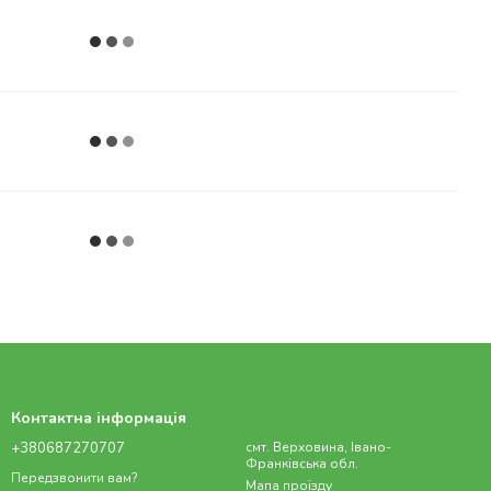
Контактна інформація
+380687270707
смт. Верховина, Івано-
Франківська обл.
Передзвонити вам?
Мапа проїзду