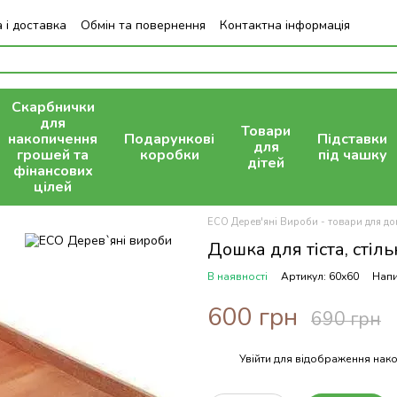
 і доставка
Обмін та повернення
Контактна інформація
Скарбнички
для
Товари
накопичення
Подарункові
Підставки
для
грошей та
коробки
під чашку
дітей
фінансових
цілей
ECO Дерев'яні Вироби - товари для дом
Дошка для тіста, стіл
В наявності
Артикул: 60х60
Напи
600 грн
690 грн
Увійти
для відображення нако
%