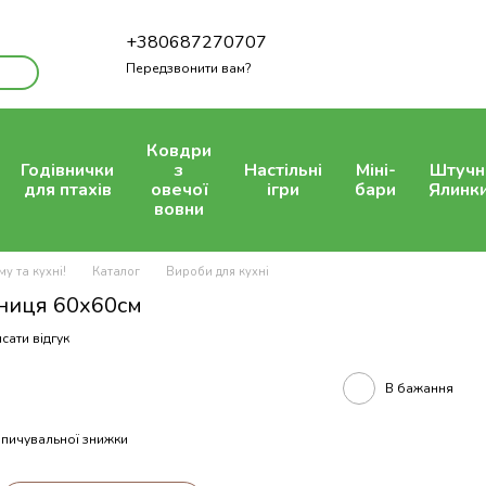
+380687270707
Передзвонити вам?
Ковдри
Годівнички
з
Настільні
Міні-
Штучн
для птахів
овечої
ігри
бари
Ялинк
вовни
у та кухні!
Каталог
Вироби для кухні
ьниця 60х60см
сати відгук
В бажання
пичувальної знижки