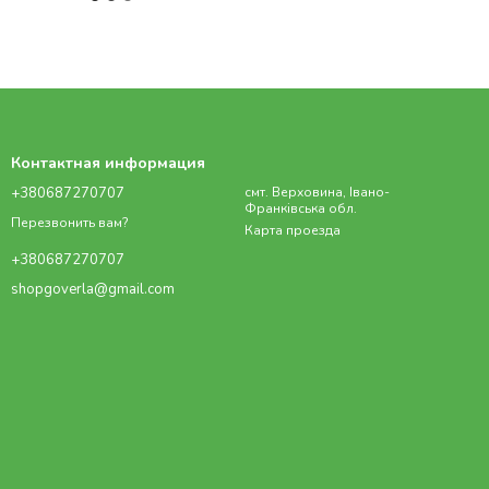
Контактная информация
+380687270707
смт. Верховина, Івано-
Франківська обл.
Перезвонить вам?
Карта проезда
+380687270707
shopgoverla@gmail.com