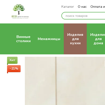
Перейти к основному контенту
Каталог
О нас
Оплата и
Отзывы о магазине
Изделия
Издели
Винные
Менажницы
для
для
столики
кухни
дома
Хит
−21%