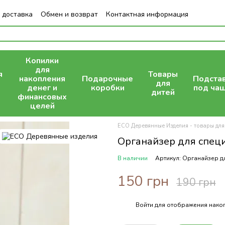
 доставка
Обмен и возврат
Контактная информация
Копилки
для
я
Товары
накопления
Подарочные
Подста
для
денег и
коробки
под ча
дитей
финансовых
целей
ECO Деревянные Изделия - товары для
Органайзер для спец
В наличии
Артикул: Органайзер д
150 грн
190 грн
Войти
для отображения накоп
%