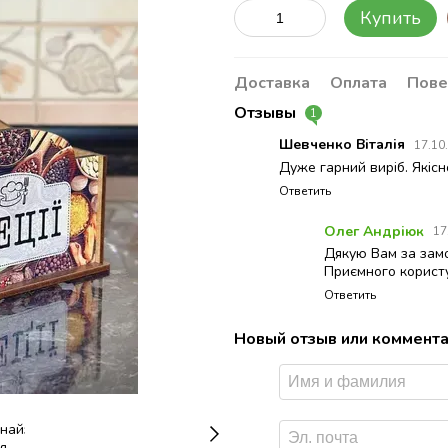
Купить
Доставка
Оплата
Пове
Отзывы
1
Шевченко Віталія
17.10
Дуже гарний виріб. Якісн
Ответить
Олег Андріюк
17
Дякую Вам за зам
Приємного корист
Ответить
Новый отзыв или коммент