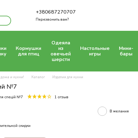
+380687270707
Перезвонить вам?
Одеяла
вки
Кормушки
из
Настольные
Мини-
шку
для птиц
овечьей
игры
бары
шерсти
 дома и кухни!
Каталог
Изделия для кухни
ий №7
ля спецій №7
1 отзыв
В желания
ительной скидки