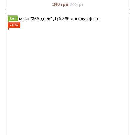
240 грн
290 грн
Хит
−11%