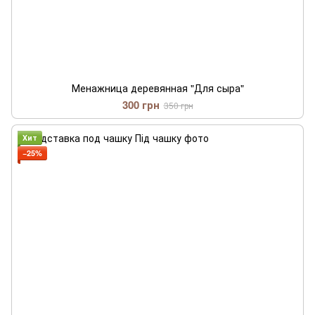
Менажница деревянная "Для сыра"
300 грн
350 грн
Хит
−25%