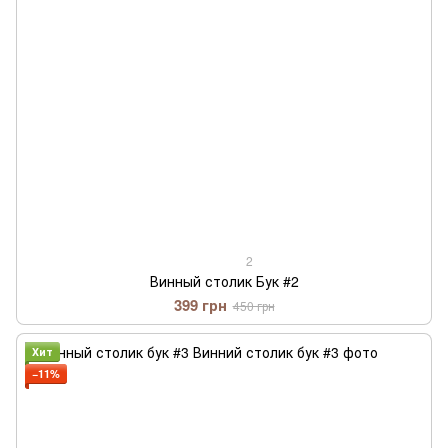
2
Винный столик Бук #2
399 грн
450 грн
Хит
−11%