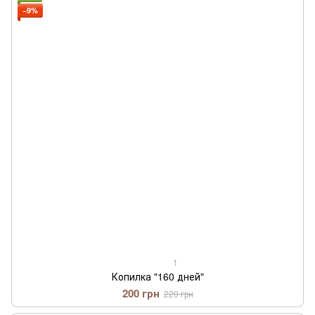
−9%
1
Копилка "160 дней"
200 грн
220 грн