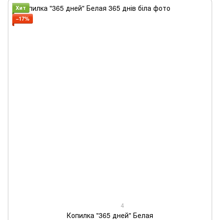
Хит
−17%
4
Копилка "365 дней" Белая