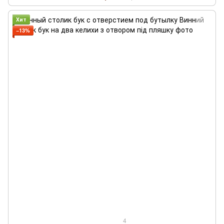
Хит
−13%
4