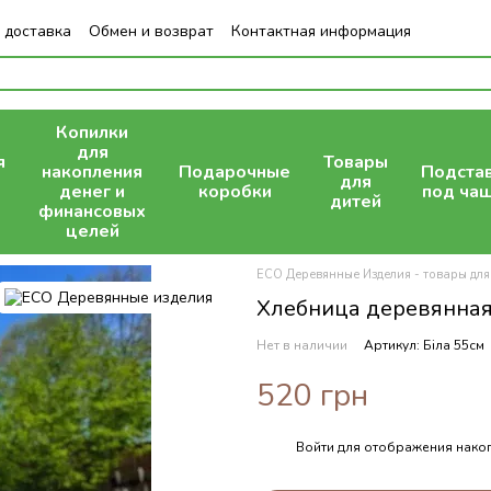
 доставка
Обмен и возврат
Контактная информация
Копилки
для
я
Товары
накопления
Подарочные
Подста
для
денег и
коробки
под ча
дитей
финансовых
целей
ECO Деревянные Изделия - товары для
Хлебница деревянная 
Нет в наличии
Артикул: Біла 55см
520 грн
Войти
для отображения накоп
%