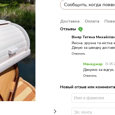
Сообщить, когда появ
Доставка
Оплата
Пове
Отзывы
1
Віняр Тетяна Михайлів
Якісна, зручна та містка 
Дякую за швидку достав
Ответить
Менеджер
31.05.
Дякуємо за відгук,
Ответить
Новый отзыв или коммент