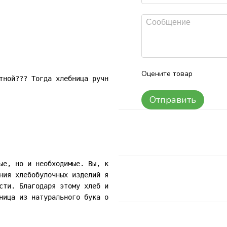
Оцените товар
тной??? Тогда хлебница ручной работы из Экологически чист
Отправить
ые, но и необходимые. Вы, конечно, можете хранить хлеб в
ния хлебобулочных изделий является хлебница из натуральн
сти. Благодаря этому хлеб и булки в ней долгое время не б
ница из натурального бука очень быстро займет ведущее ме