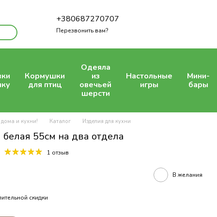
+380687270707
Перезвонить вам?
Одеяла
вки
Кормушки
из
Настольные
Мини-
шку
для птиц
овечьей
игры
бары
шерсти
 дома и кухни!
Каталог
Изделия для кухни
белая 55см на два отдела
1 отзыв
В желания
ительной скидки