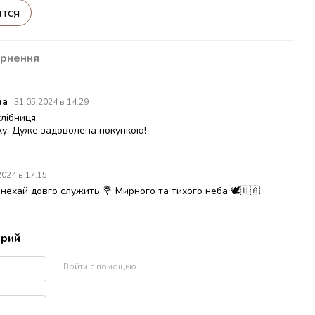
ится
рнення
на
31.05.2024 в 14:29
хлібниця.
ку. Дуже задоволена покупкою!
2024 в 17:15
 нехай довго служить 💐 Мирного та тихого неба 🕊️🇺🇦
арий
Войти с помощью