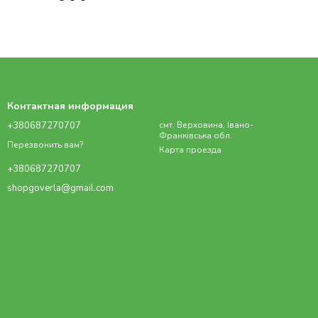
Контактная информация
+380687270707
смт. Верховина, Івано-
Франківська обл.
Перезвонить вам?
Карта проезда
+380687270707
shopgoverla@gmail.com