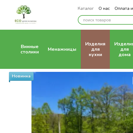
Перейти к основному контенту
Каталог
О нас
Оплата и
Отзывы о магазине
Изделия
Издели
Винные
Менажницы
для
для
столики
кухни
дома
Новинка