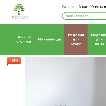
Перейти к основному контенту
Каталог
О нас
Оплата и
Отзывы о магазине
Изделия
Издели
Винные
Менажницы
для
для
столики
кухни
дома
−15%