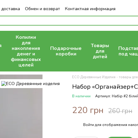
 доставка
Обмен и возврат
Контактная информация
Копилки
для
я
Товары
накопления
Подарочные
Подста
для
денег и
коробки
под ча
дитей
финансовых
целей
ECO Деревянные Изделия - товары для
Набор «Органайзер+С
В наличии
Артикул: Набір #2 біли
220 грн
260 грн
Войти
для отображения накоп
%