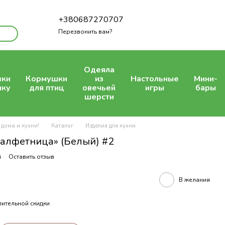
+380687270707
Перезвонить вам?
Одеяла
вки
Кормушки
из
Настольные
Мини-
шку
для птиц
овечьей
игры
бары
шерсти
 дома и кухни!
Каталог
Изделия для кухни
алфетница» (Белый) #2
й
Оставить отзыв
В желания
ительной скидки