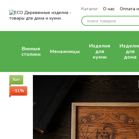
Перейти к основному контенту
Каталог
О нас
Оплата и
Отзывы о магазине
Изделия
Издели
Винные
Менажницы
для
для
столики
кухни
дома
Хит
−11%