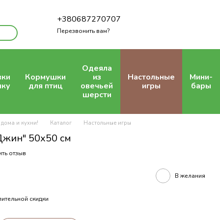
+380687270707
Перезвонить вам?
Одеяла
вки
Кормушки
из
Настольные
Мини-
шку
для птиц
овечьей
игры
бары
шерсти
 дома и кухни!
Каталог
Настольные игры
жин" 50х50 см
ить отзыв
В желания
ительной скидки