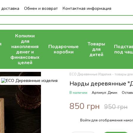
 доставка
Обмен и возврат
Контактная информация
Копилки
для
я
Товары
накопления
Подарочные
Подста
для
денег и
коробки
под ча
дитей
финансовых
целей
ECO Деревянные Изделия - товары для
Нарды деревянные "Д
В наличии
Артикул: Джин
Остав
850 грн
950 грн
Войти
для отображения накоп
%