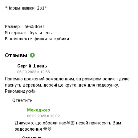
"Нарды+шашки 2в1"

Размер: 50х50см!

Материал: бук и ель.

В комплекте фишки и кубики.
Отзывы
1
Сергій Швець
06.09.2023 в 12:55
Приємно вражений замовленням, за розміром великі і дуже
пахнуть деревом, доречі це крута ідея для подарунку.
Рекомендую👍
Ответить
Менеджер
06.09.2023 в 13:02
Дякуємо, що обрали нас🫶🏻 нехай приносять Вам
задоволення 💙💛
Ответить