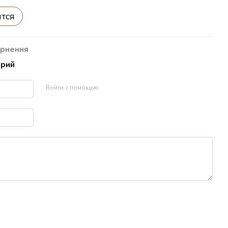
ится
рнення
арий
Войти с помощью