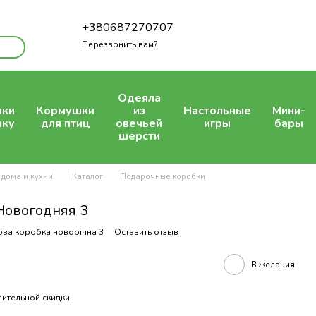
+380687270707
Перезвонить вам?
Одеяла
вки
Кормушки
из
Настольные
Мини-
шку
для птиц
овечьей
игры
бары
шерсти
 дома и кухни!
Каталог
Подарочные коробки
Новогодняя 3
ова коробка новорічна 3
Оставить отзыв
В желания
ительной скидки