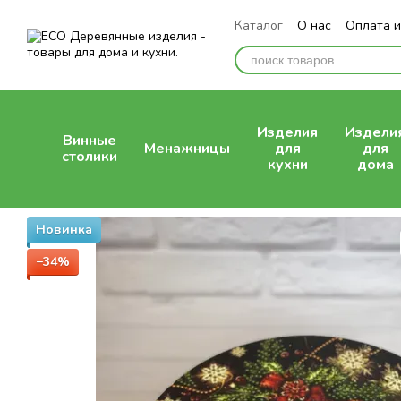
Перейти к основному контенту
Каталог
О нас
Оплата и
Отзывы о магазине
Изделия
Издели
Винные
Менажницы
для
для
столики
кухни
дома
Новинка
−34%