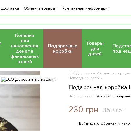
 доставка
Обмен и возврат
Контактная информация
Копилки
для
я
Товары
накопления
Подарочные
Подста
для
денег и
коробки
под ча
дитей
финансовых
целей
ECO Деревянные Изделия - товары для
Новогодние коробки
Подарочная коробка 
Нет в наличии
Артикул: Подарунк
230 грн
350 грн
Войти
для отображения накоп
%