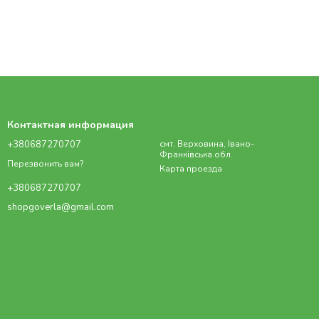
Контактная информация
+380687270707
смт. Верховина, Івано-
Франківська обл.
Перезвонить вам?
Карта проезда
+380687270707
shopgoverla@gmail.com