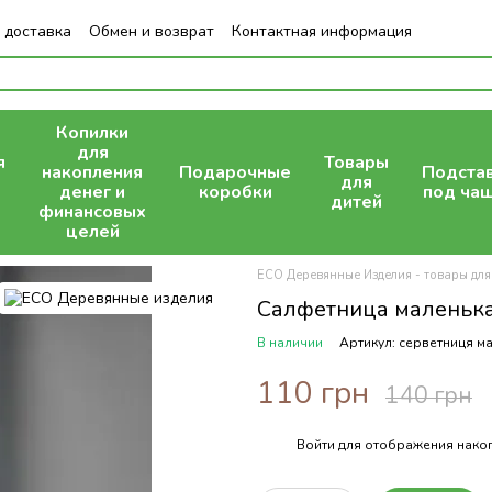
 доставка
Обмен и возврат
Контактная информация
Копилки
для
я
Товары
накопления
Подарочные
Подста
для
денег и
коробки
под ча
дитей
финансовых
целей
ECO Деревянные Изделия - товары для
Салфетница маленька
В наличии
Артикул: серветниця м
110 грн
140 грн
Войти
для отображения накоп
%