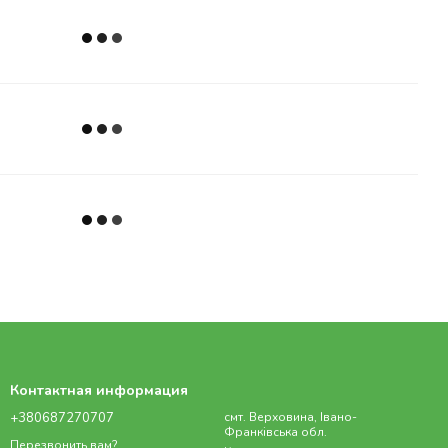
Контактная информация
+380687270707
смт. Верховина, Івано-
Франківська обл.
Перезвонить вам?