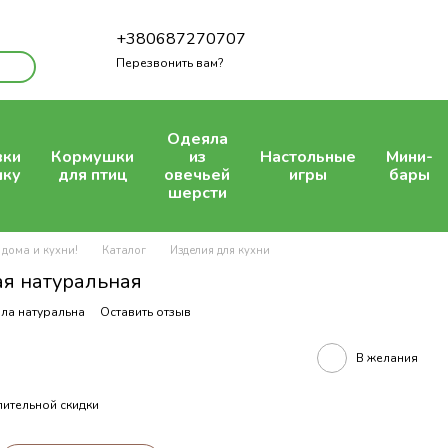
+380687270707
Перезвонить вам?
Одеяла
вки
Кормушки
из
Настольные
Мини-
шку
для птиц
овечьей
игры
бары
шерсти
 дома и кухни!
Каталог
Изделия для кухни
я натуральная
ала натуральна
Оставить отзыв
В желания
ительной скидки