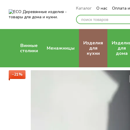
Перейти к основному контенту
Каталог
О нас
Оплата и
Отзывы о магазине
Изделия
Издели
Винные
Менажницы
для
для
столики
кухни
дома
−21%