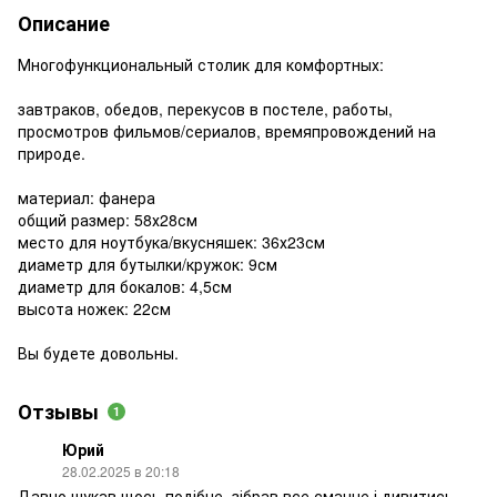
Описание
Многофункциональный столик для комфортных:
завтраков, обедов, перекусов в постеле, работы,
просмотров фильмов/сериалов, времяпровождений на
природе.
материал: фанера
общий размер: 58х28см
место для ноутбука/вкусняшек: 36х23см
диаметр для бутылки/кружок: 9см
диаметр для бокалов: 4,5см
высота ножек: 22см
Вы будете довольны.
Отзывы
1
Юрий
28.02.2025 в 20:18
Давно шукав щось подібне, зібрав все смачне і дивитись