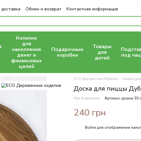
 доставка
Обмен и возврат
Контактная информация
Копилки
для
я
Товары
накопления
Подарочные
Подста
для
денег и
коробки
под ча
дитей
финансовых
целей
ECO Деревянные Изделия - товары для
Доска для пиццы Дуб
Нет в наличии
Артикул: дошка 30 
240 грн
Войти
для отображения накоп
%