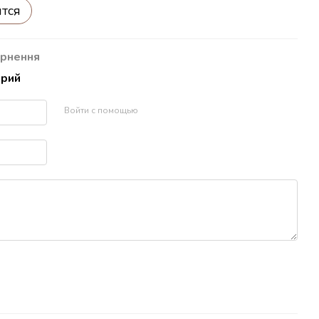
ится
рнення
арий
Войти с помощью