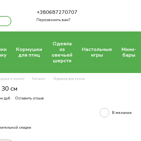
+380687270707
Перезвонить вам?
Одеяла
вки
Кормушки
из
Настольные
Мини-
шку
для птиц
овечьей
игры
бары
шерсти
 дома и кухни!
Каталог
Изделия для кухни
 30 см
см дуб
Оставить отзыв
В желания
ительной скидки