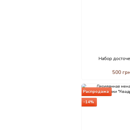
Набор досточе
500 гр
Распродажа
−14%