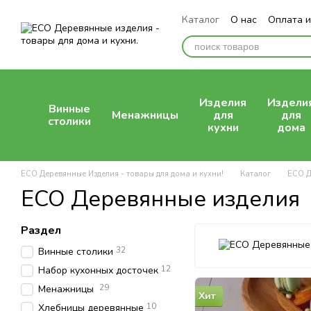
Перейти к основному контенту
Каталог
О нас
Оплата и
Отзывы о магазине
Изделия
Издели
Винные
Менажницы
для
для
столики
кухни
дома
ECO Деревянные Изделия - товары для дома и кухни!
Каталог
ECO Д
ECO Деревянные изделия
Раздел
32
Винные столики
12
Набор кухонных досточек
29
Менажницы
Хит
10
Хлебницы деревянные