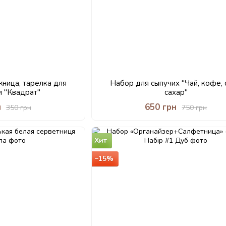
ница, тарелка для
Набор для сыпучих "Чай, кофе, 
и "Квадрат"
сахар"
н
650 грн
350 грн
750 грн
Хит
−15%