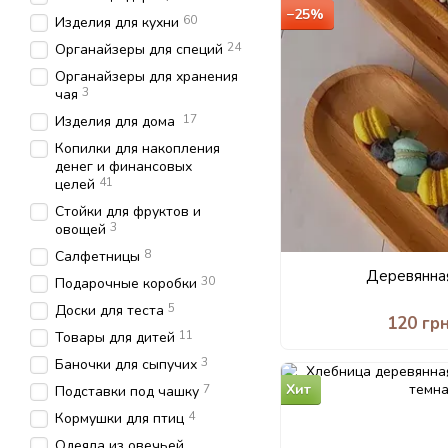
−25%
60
Изделия для кухни
24
Органайзеры для специй
Органайзеры для хранения
3
чая
17
Изделия для дома
Копилки для накопления
денег и финансовых
41
целей
Стойки для фруктов и
3
овощей
8
Салфетницы
Деревянна
30
Подарочные коробки
5
Доски для теста
120 гр
11
Товары для дитей
3
Баночки для сыпучих
Хит
7
Подставки под чашку
4
Кормушки для птиц
Одеяла из овечьей