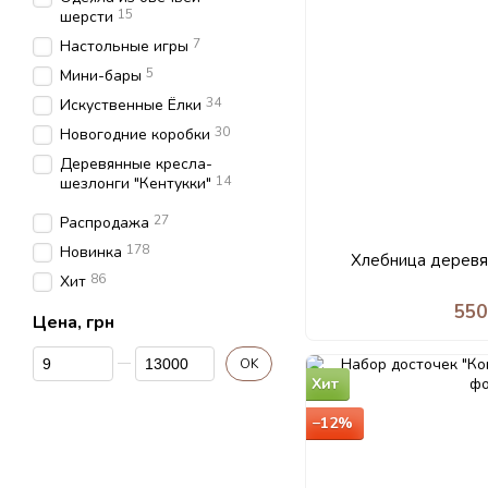
15
шерсти
7
Настольные игры
5
Мини-бары
34
Искуственные Ёлки
30
Новогодние коробки
Деревянные кресла-
14
шезлонги "Кентукки"
27
Распродажа
178
Новинка
Хлебница деревя
86
Хит
550
Цена, грн
От Цена, грн
До Цена, грн
OK
Хит
−12%