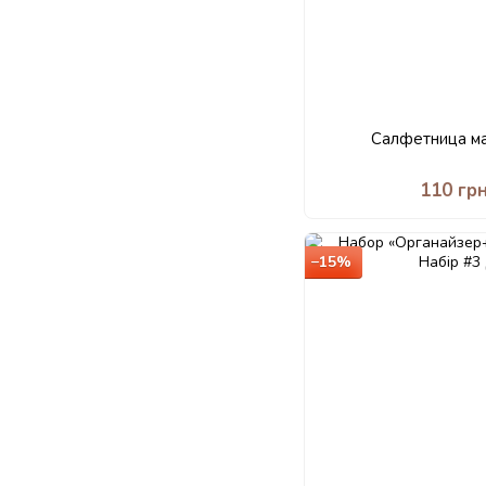
Салфетница м
110 гр
−15%