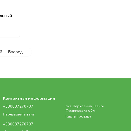
альный
6
Вперед
Контактная информация
+380687270707
смт. Верховина, Івано-
Франківська обл.
Перезвонить вам?
Карта проезда
+380687270707