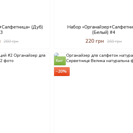
+Салфетница» (Дуб)
Набор «Органайзер+Салфетни
#3
(Белый) #4
н
220 грн
260 грн
260 грн
Хит
−20%