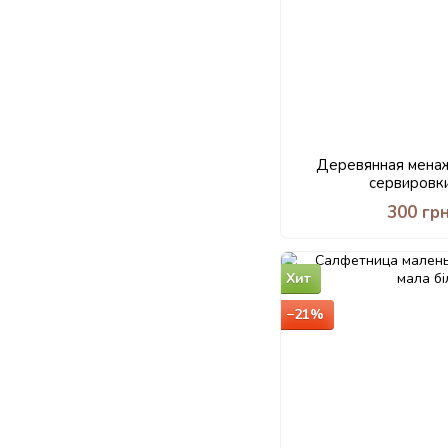
Деревянная менаж
сервировк
300 гр
Хит
−21%