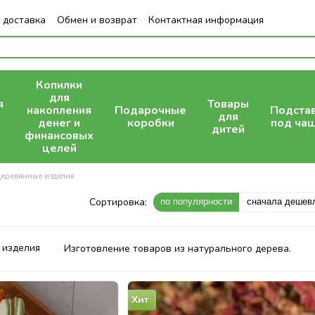
 доставка
Обмен и возврат
Контактная информация
Копилки
для
я
Товары
накопления
Подарочные
Подста
для
денег и
коробки
под ча
дитей
финансовых
целей
еревянные изделия
Сортировка:
по популярности
сначала дешев
Изготовление товаров из натурального дерева.
Хит