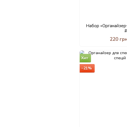
Набор «Органайзер
220 гр
Хит
−21%