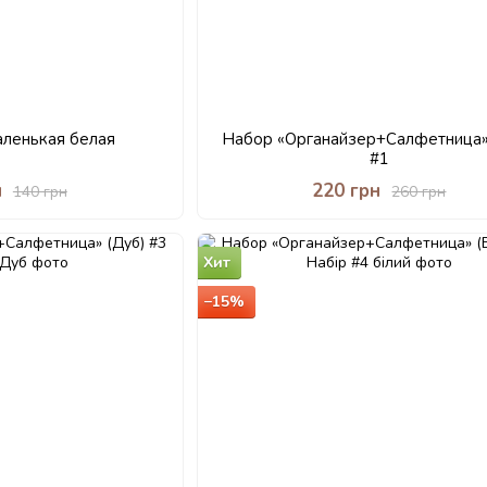
аленькая белая
Набор «Органайзер+Салфетница»
#1
н
220 грн
140 грн
260 грн
Хит
−15%