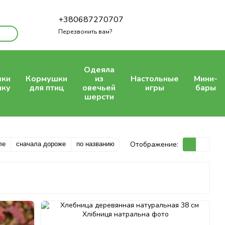
+380687270707
Перезвонить вам?
Одеяла
вки
Кормушки
из
Настольные
Мини-
шку
для птиц
овечьей
игры
бары
шерсти
Отображение:
ле
сначала дороже
по названию