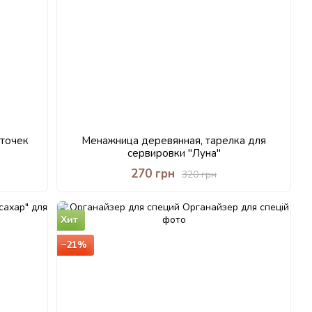
точек
Менажница деревянная, тарелка для
сервировки "Луна"
270 грн
320 грн
Хит
−21%